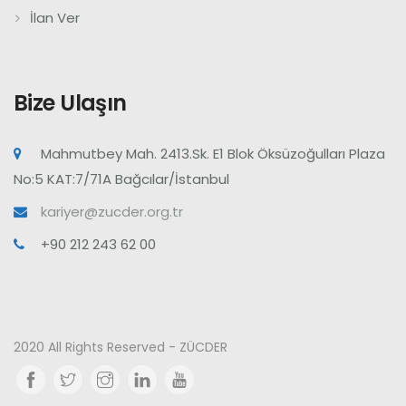
İlan Ver
Bize Ulaşın
Mahmutbey Mah. 2413.Sk. E1 Blok Öksüzoğulları Plaza
No:5 KAT:7/71A Bağcılar/İstanbul
kariyer@zucder.org.tr
+90 212 243 62 00
2020 All Rights Reserved - ZÜCDER