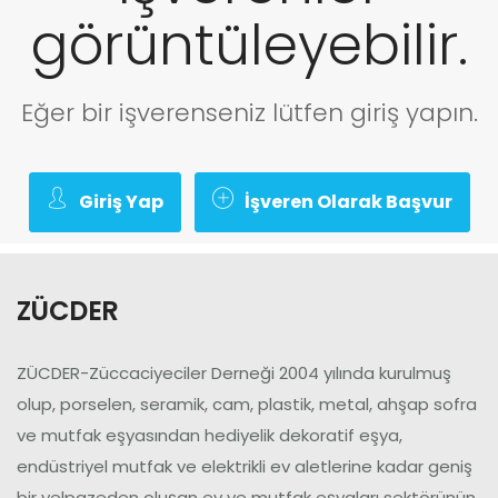
görüntüleyebilir.
Üye Ol
Giriş Yap
Eğer bir işverenseniz lütfen giriş yapın.
Giriş Yap
İşveren Olarak Başvur
ZÜCDER
ZÜCDER-Züccaciyeciler Derneği 2004 yılında kurulmuş
olup, porselen, seramik, cam, plastik, metal, ahşap sofra
ve mutfak eşyasından hediyelik dekoratif eşya,
endüstriyel mutfak ve elektrikli ev aletlerine kadar geniş
bir yelpazeden oluşan ev ve mutfak eşyaları sektörünün