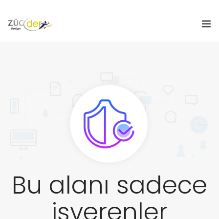
Hakkımızda
İş İlanları
İş Arayanlar
İşverenler
İlan Ver
Bu alanı sadece
ZÜCDER
işverenler
0