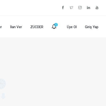
0
er
İlan Ver
ZÜCDER
Üye Ol
Giriş Yap