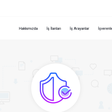
Hakkımızda
İş İlanları
İş Arayanlar
İşverenl