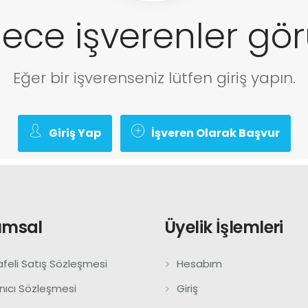
ece işverenler görü
Eğer bir işverenseniz lütfen giriş yapın.
Giriş Yap
İşveren Olarak Başvur
umsal
Üyelik İşlemleri
feli Satış Sözleşmesi
Hesabım
anıcı Sözleşmesi
Giriş