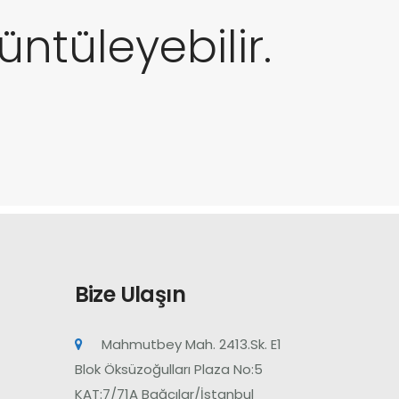
ntüleyebilir.
Bize Ulaşın
Mahmutbey Mah. 2413.Sk. E1
Blok Öksüzoğulları Plaza No:5
KAT:7/71A Bağcılar/İstanbul