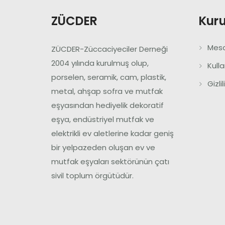
ZÜCDER
Kur
Mesa
ZÜCDER-Züccaciyeciler Derneği
2004 yılında kurulmuş olup,
Kull
porselen, seramik, cam, plastik,
Gizli
metal, ahşap sofra ve mutfak
eşyasından hediyelik dekoratif
eşya, endüstriyel mutfak ve
elektrikli ev aletlerine kadar geniş
bir yelpazeden oluşan ev ve
mutfak eşyaları sektörünün çatı
sivil toplum örgütüdür.