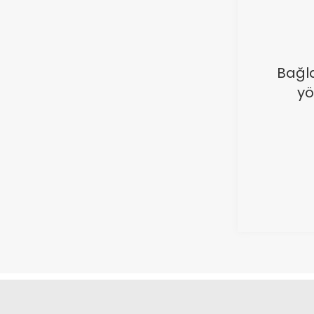
Bağla
yö