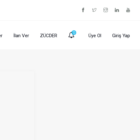
0
er
İlan Ver
ZÜCDER
Üye Ol
Giriş Yap