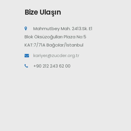
Bize Ulaşın
Mahmutbey Mah. 2413.Sk. E1
Blok Öksüzoğulları Plaza No:5
KAT:7/71A Bağcılar/İstanbul
kariyer@zucder.org.tr
+90 212 243 62 00