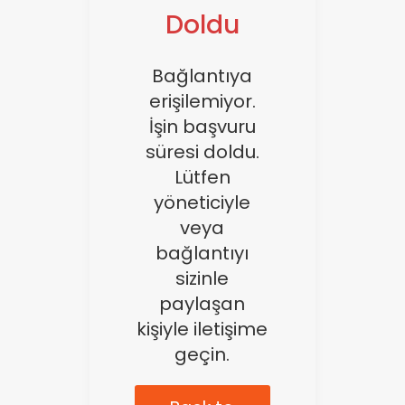
Doldu
Üye Ol
Giriş Yap
Bağlantıya
erişilemiyor.
İşin başvuru
süresi doldu.
Lütfen
yöneticiyle
veya
bağlantıyı
sizinle
paylaşan
kişiyle iletişime
geçin.