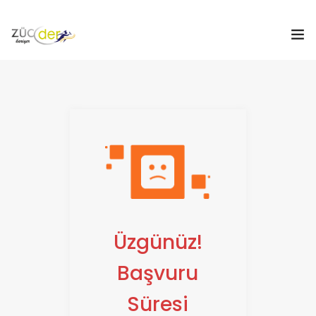
Hakkımızda
İş İlanları
İş Arayanlar
İşverenler
İlan Ver
Üzgünüz!
ZÜCDER
Başvuru
0
Süresi