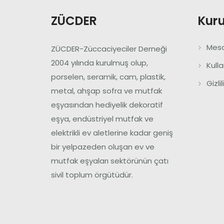
ZÜCDER
Kur
Mesa
ZÜCDER-Züccaciyeciler Derneği
2004 yılında kurulmuş olup,
Kull
porselen, seramik, cam, plastik,
Gizli
metal, ahşap sofra ve mutfak
eşyasından hediyelik dekoratif
eşya, endüstriyel mutfak ve
elektrikli ev aletlerine kadar geniş
bir yelpazeden oluşan ev ve
mutfak eşyaları sektörünün çatı
sivil toplum örgütüdür.