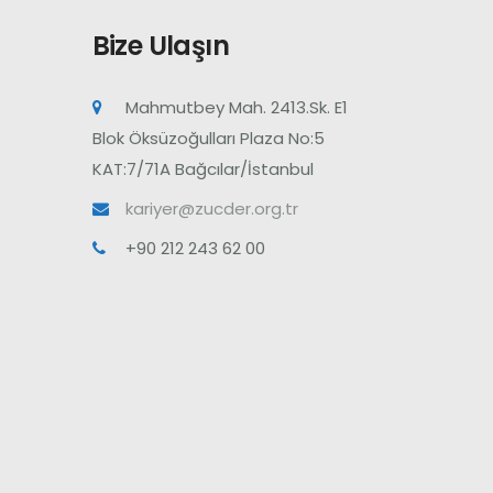
Bize Ulaşın
Mahmutbey Mah. 2413.Sk. E1
Blok Öksüzoğulları Plaza No:5
KAT:7/71A Bağcılar/İstanbul
kariyer@zucder.org.tr
+90 212 243 62 00