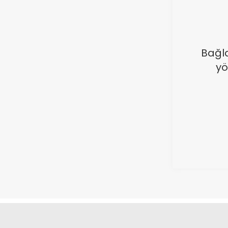
Bağla
yö