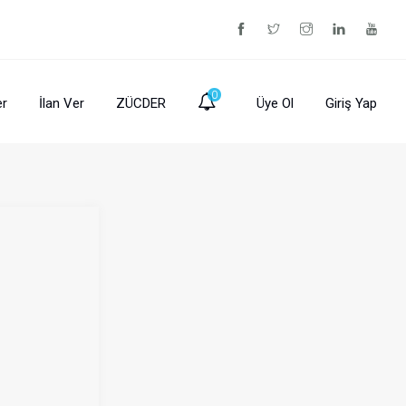
0
er
İlan Ver
ZÜCDER
Üye Ol
Giriş Yap