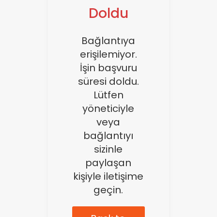
Doldu
Üye Ol
Giriş Yap
Bağlantıya
erişilemiyor.
İşin başvuru
süresi doldu.
Lütfen
yöneticiyle
veya
bağlantıyı
sizinle
paylaşan
kişiyle iletişime
geçin.