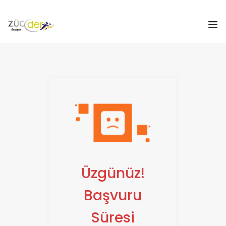
Hakkımızda
İş İlanları
İş Arayanlar
İşverenler
İlan Ver
Üzgünüz!
ZÜCDER
Başvuru
0
Süresi