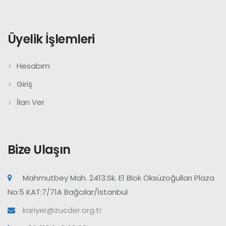
Üyelik İşlemleri
Hesabım
Giriş
İlan Ver
Bize Ulaşın
Mahmutbey Mah. 2413.Sk. E1 Blok Öksüzoğulları Plaza
No:5 KAT:7/71A Bağcılar/İstanbul
kariyer@zucder.org.tr