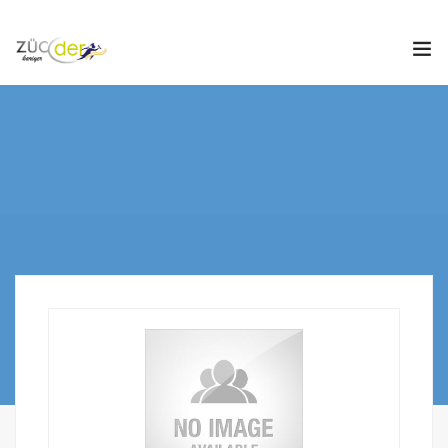
Hakkımızda
İş İlanları
İş Arayanlar
İşverenler
İlan Ver
ZÜCDER
0