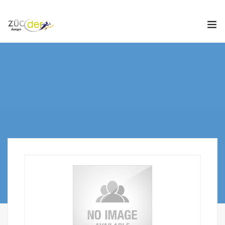
Hakkımızda
İş İlanları
İş Arayanlar
İşverenler
İlan Ver
ZÜCDER
0