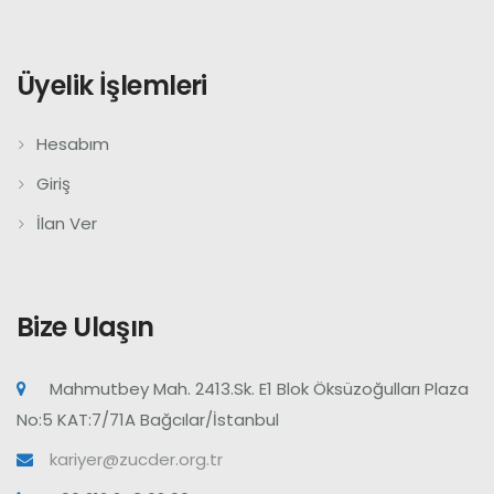
Üyelik İşlemleri
Hesabım
Giriş
İlan Ver
Bize Ulaşın
Mahmutbey Mah. 2413.Sk. E1 Blok Öksüzoğulları Plaza
No:5 KAT:7/71A Bağcılar/İstanbul
kariyer@zucder.org.tr