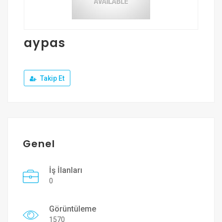
Üye Ol
Giriş Yap
aypas
Takip Et
Genel
İş İlanları
0
Görüntüleme
1570