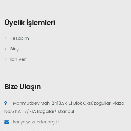
Üyelik İşlemleri
Hesabım
Giriş
İlan Ver
Bize Ulaşın
Mahmutbey Mah. 2413.Sk. E1 Blok Öksüzoğulları Plaza
No:5 KAT:7/71A Bağcılar/İstanbul
kariyer@zucder.org.tr