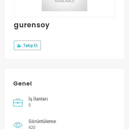
Üye Ol
Giriş Yap
gurensoy
Takip Et
Genel
İş İlanları
0
Görüntüleme
420