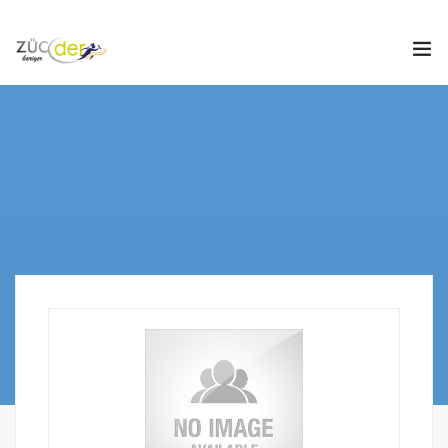
Hakkımızda
İş İlanları
İş Arayanlar
İşverenler
İlan Ver
ZÜCDER
0