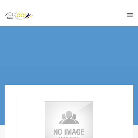
Hakkımızda
İş İlanları
İş Arayanlar
İşverenler
İlan Ver
ZÜCDER
0