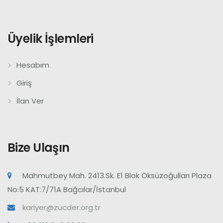
Üyelik İşlemleri
Hesabım
Giriş
İlan Ver
Bize Ulaşın
Mahmutbey Mah. 2413.Sk. E1 Blok Öksüzoğulları Plaza
No:5 KAT:7/71A Bağcılar/İstanbul
kariyer@zucder.org.tr