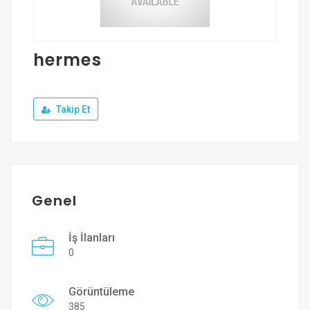
Üye Ol
Giriş Yap
hermes
Takip Et
Genel
İş İlanları
0
Görüntüleme
385