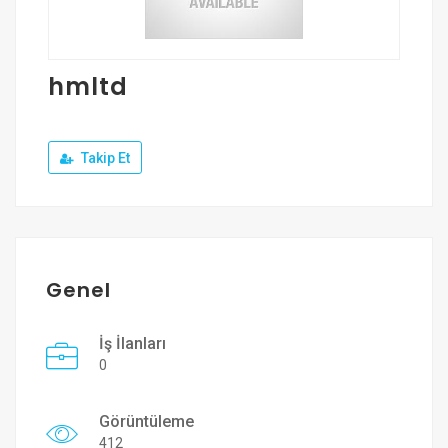
Üye Ol
Giriş Yap
hmltd
Takip Et
Genel
İş İlanları
0
Görüntüleme
412