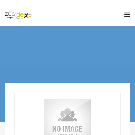
Hakkımızda
İş İlanları
İş Arayanlar
İşverenler
İlan Ver
ZÜCDER
0