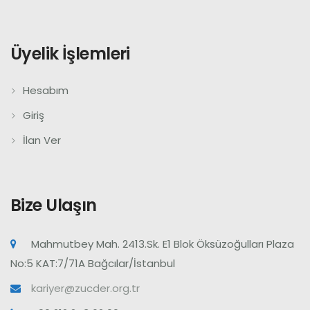
Üyelik İşlemleri
Hesabım
Giriş
İlan Ver
Bize Ulaşın
Mahmutbey Mah. 2413.Sk. E1 Blok Öksüzoğulları Plaza
No:5 KAT:7/71A Bağcılar/İstanbul
kariyer@zucder.org.tr