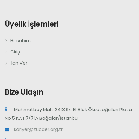
Üyelik İşlemleri
Hesabım
Giriş
İlan Ver
Bize Ulaşın
Mahmutbey Mah. 2413.Sk. E1 Blok Öksüzoğulları Plaza
No:5 KAT:7/71A Bağcılar/İstanbul
kariyer@zucder.org.tr