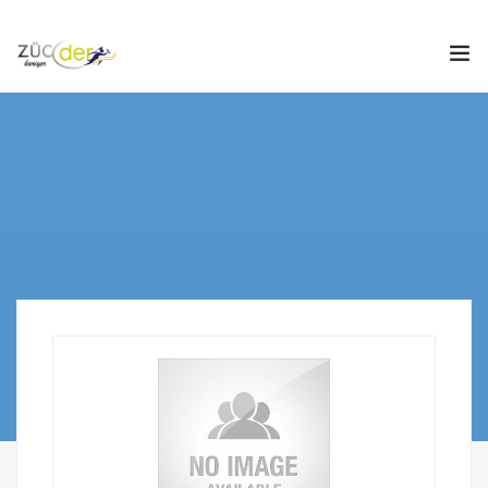
Hakkımızda
İş İlanları
İş Arayanlar
İşverenler
İlan Ver
ZÜCDER
0