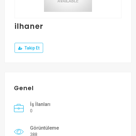
Üye Ol
Giriş Yap
ilhaner
Takip Et
Genel
İş İlanları
0
Görüntüleme
388