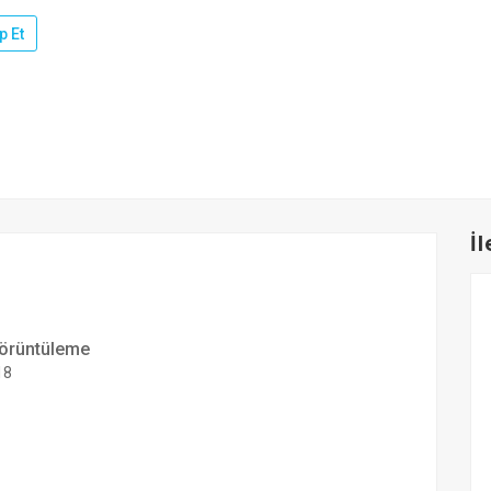
p Et
İ
örüntüleme
18