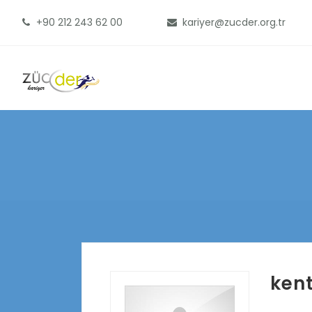
+90 212 243 62 00
kariyer@zucder.org.tr
ken