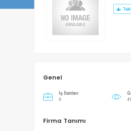
Taki
Genel
İş İlanları
G
0
4
Firma Tanımı