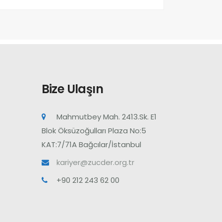
Bize Ulaşın
Mahmutbey Mah. 2413.Sk. E1
Blok Öksüzoğulları Plaza No:5
KAT:7/71A Bağcılar/İstanbul
kariyer@zucder.org.tr
+90 212 243 62 00