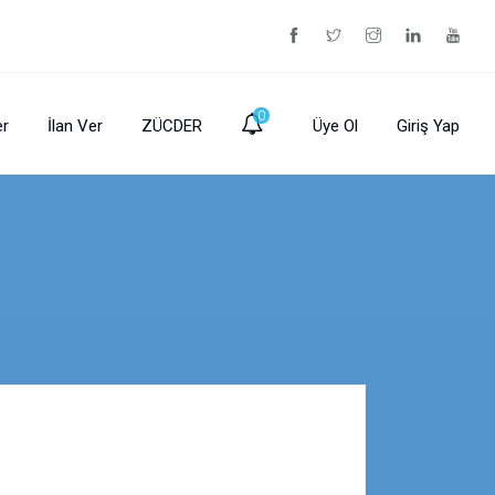
0
er
İlan Ver
ZÜCDER
Üye Ol
Giriş Yap