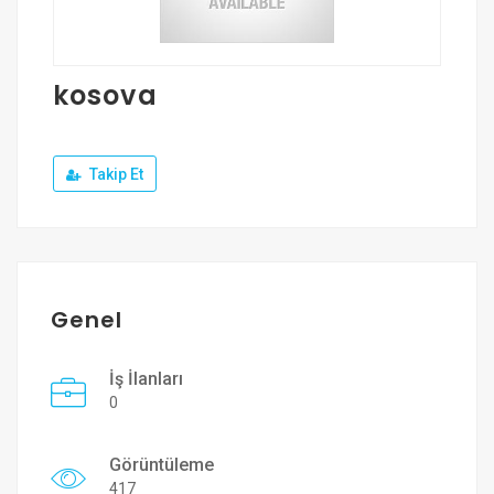
Üye Ol
Giriş Yap
kosova
Takip Et
Genel
İş İlanları
0
Görüntüleme
417