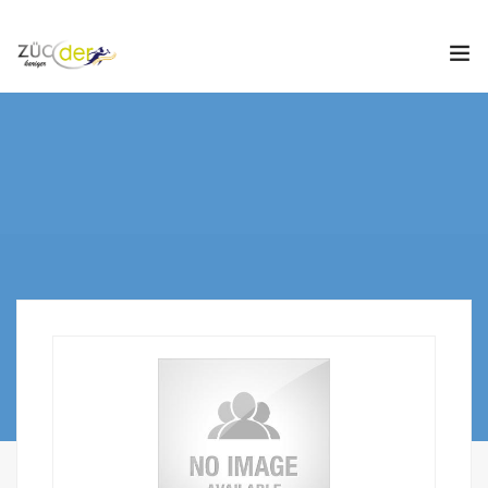
Hakkımızda
İş İlanları
İş Arayanlar
İşverenler
İlan Ver
ZÜCDER
0