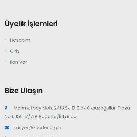
Üyelik İşlemleri
Hesabım
Giriş
İlan Ver
Bize Ulaşın
Mahmutbey Mah. 2413.Sk. E1 Blok Öksüzoğulları Plaza
No:5 KAT:7/71A Bağcılar/İstanbul
kariyer@zucder.org.tr