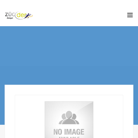
Hakkımızda
İş İlanları
İş Arayanlar
İşverenler
İlan Ver
ZÜCDER
0