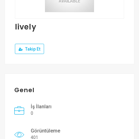
Üye Ol
Giriş Yap
lively
Takip Et
Genel
İş İlanları
0
Görüntüleme
401