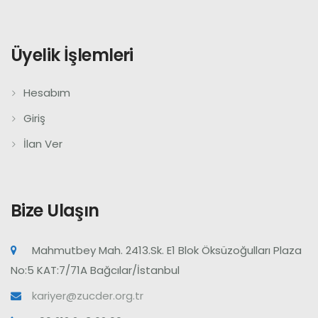
Üyelik İşlemleri
Hesabım
Giriş
İlan Ver
Bize Ulaşın
Mahmutbey Mah. 2413.Sk. E1 Blok Öksüzoğulları Plaza
No:5 KAT:7/71A Bağcılar/İstanbul
kariyer@zucder.org.tr