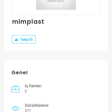
Üye Ol
Giriş Yap
mimplast
Takip Et
Genel
İş İlanları
0
Görüntüleme
377