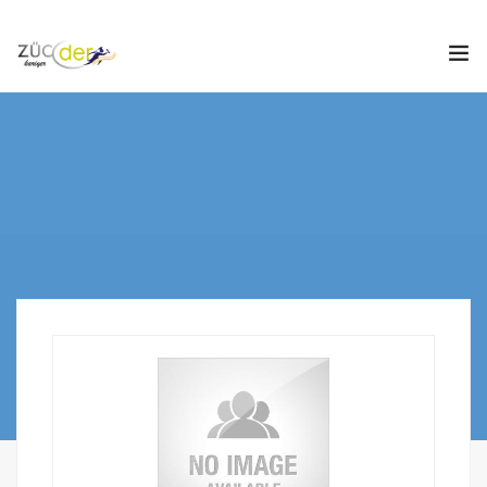
Hakkımızda
İş İlanları
İş Arayanlar
İşverenler
İlan Ver
ZÜCDER
0