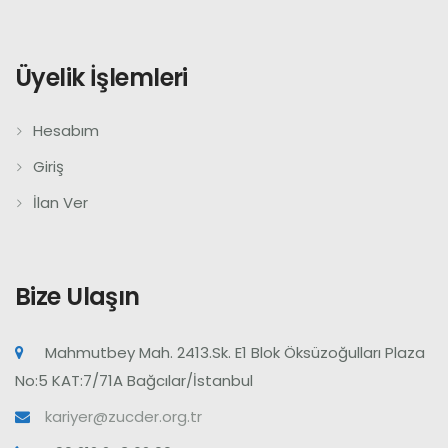
Üyelik İşlemleri
Hesabım
Giriş
İlan Ver
Bize Ulaşın
Mahmutbey Mah. 2413.Sk. E1 Blok Öksüzoğulları Plaza
No:5 KAT:7/71A Bağcılar/İstanbul
kariyer@zucder.org.tr