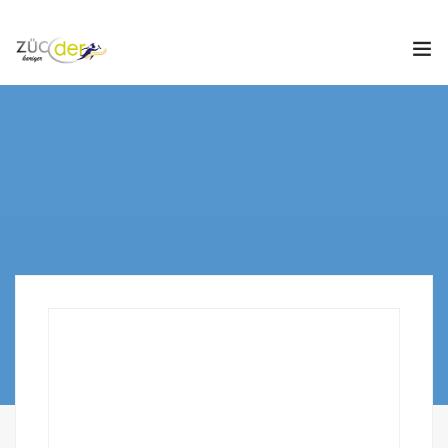
Hakkımızda
İş İlanları
İş Arayanlar
İşverenler
İlan Ver
ZÜCDER
0