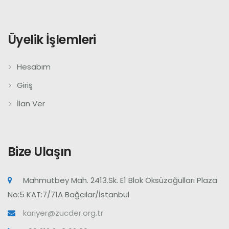
Üyelik İşlemleri
Hesabım
Giriş
İlan Ver
Bize Ulaşın
Mahmutbey Mah. 2413.Sk. E1 Blok Öksüzoğulları Plaza
No:5 KAT:7/71A Bağcılar/İstanbul
kariyer@zucder.org.tr