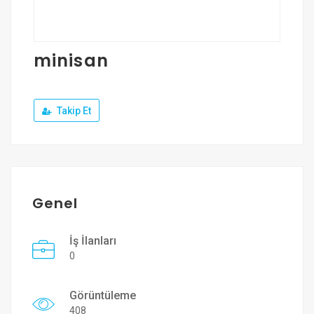
Üye Ol
Giriş Yap
minisan
Takip Et
Genel
İş İlanları
0
Görüntüleme
408