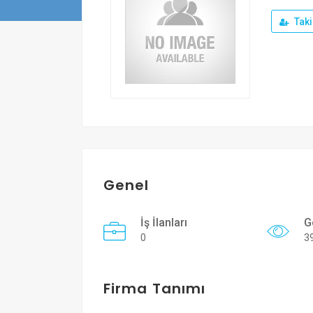
Taki
Genel
İş İlanları
G
0
3
Firma Tanımı