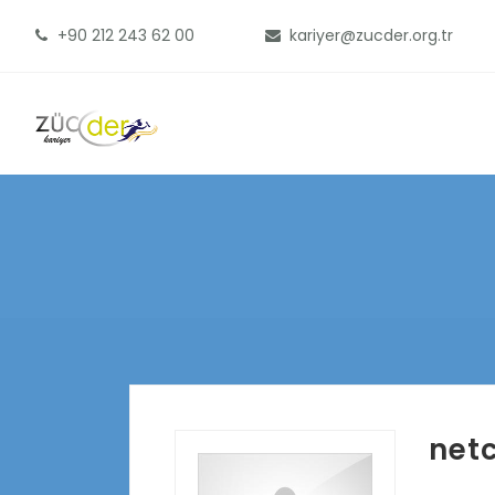
+90 212 243 62 00
kariyer@zucder.org.tr
netc