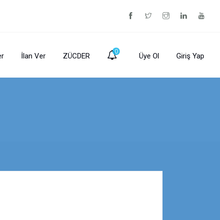
0
er
İlan Ver
ZÜCDER
Üye Ol
Giriş Yap