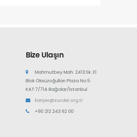
Bize Ulaşın
Mahmutbey Mah. 2413.Sk. E1
Blok Öksüzoğulları Plaza No:5
KAT:7/71A Bağcılar/İstanbul
kariyer@zucder.org.tr
+90 212 243 62 00