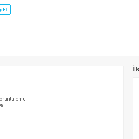
p Et
İ
örüntüleme
98