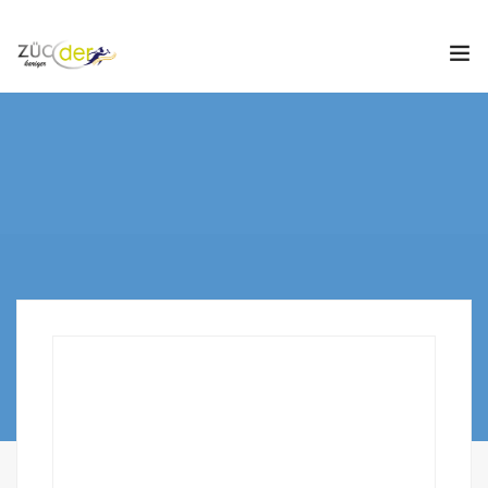
Hakkımızda
İş İlanları
İş Arayanlar
İşverenler
İlan Ver
ZÜCDER
0