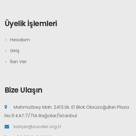
Üyelik İşlemleri
Hesabım
Giriş
İlan Ver
Bize Ulaşın
Mahmutbey Mah. 2413.Sk. E1 Blok Öksüzoğulları Plaza
No:5 KAT:7/71A Bağcılar/İstanbul
kariyer@zucder.org.tr