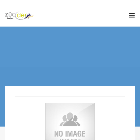
Hakkımızda
İş İlanları
İş Arayanlar
İşverenler
İlan Ver
ZÜCDER
0