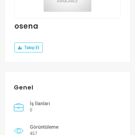
Üye Ol
Giriş Yap
osena
Takip Et
Genel
İş İlanları
0
Görüntüleme
457