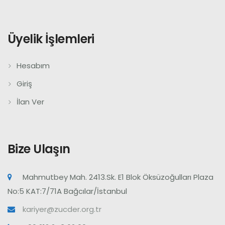
Üyelik İşlemleri
Hesabım
Giriş
İlan Ver
Bize Ulaşın
Mahmutbey Mah. 2413.Sk. E1 Blok Öksüzoğulları Plaza
No:5 KAT:7/71A Bağcılar/İstanbul
kariyer@zucder.org.tr