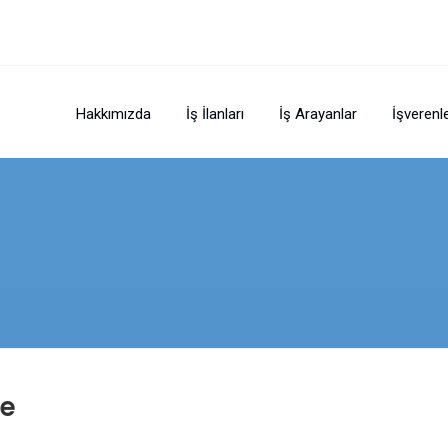
Hakkımızda
İş İlanları
İş Arayanlar
İşverenl
fe