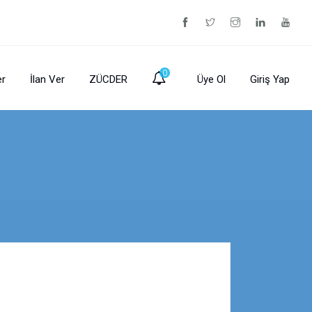
0
er
İlan Ver
ZÜCDER
Üye Ol
Giriş Yap