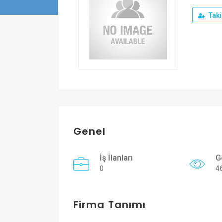
Taki
Genel
İş İlanları
G
0
4
Firma Tanımı