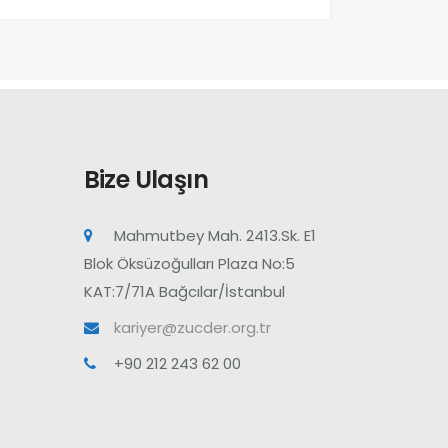
Bize Ulaşın
Mahmutbey Mah. 2413.Sk. E1
Blok Öksüzoğulları Plaza No:5
KAT:7/71A Bağcılar/İstanbul
kariyer@zucder.org.tr
+90 212 243 62 00