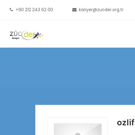
+90 212 243 62 00
kariyer@zucder.org.tr
ozli