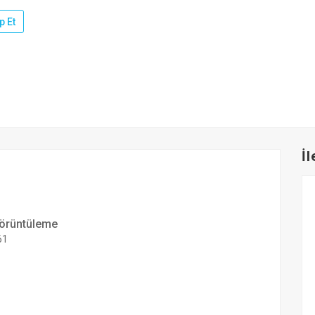
p Et
İ
örüntüleme
61