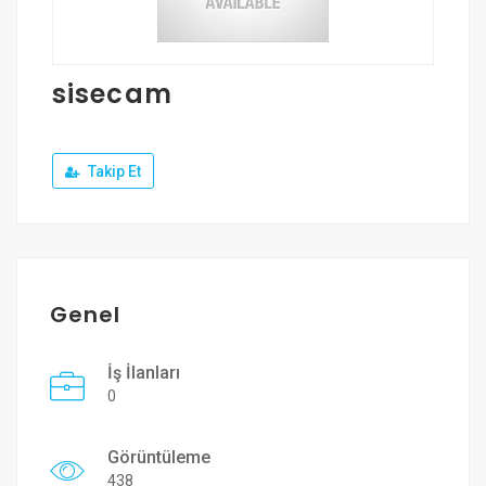
Üye Ol
Giriş Yap
sisecam
Takip Et
Genel
İş İlanları
0
Görüntüleme
438