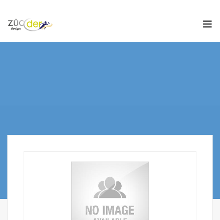
Hakkımızda
İş İlanları
İş Arayanlar
İşverenler
İlan Ver
ZÜCDER
0