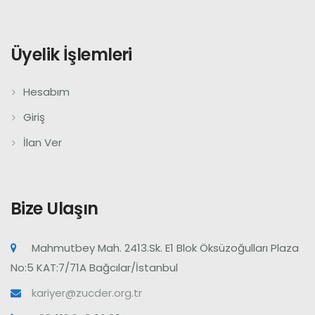
Üyelik İşlemleri
Hesabım
Giriş
İlan Ver
Bize Ulaşın
Mahmutbey Mah. 2413.Sk. E1 Blok Öksüzoğulları Plaza
No:5 KAT:7/71A Bağcılar/İstanbul
kariyer@zucder.org.tr