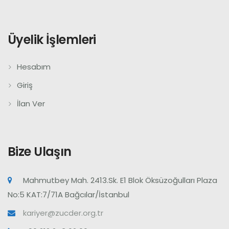
Üyelik İşlemleri
Hesabım
Giriş
İlan Ver
Bize Ulaşın
Mahmutbey Mah. 2413.Sk. E1 Blok Öksüzoğulları Plaza
No:5 KAT:7/71A Bağcılar/İstanbul
kariyer@zucder.org.tr