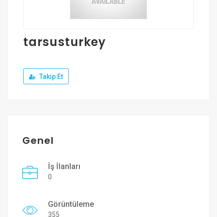
Üye Ol
Giriş Yap
tarsusturkey
Takip Et
Genel
İş İlanları
0
Görüntüleme
355