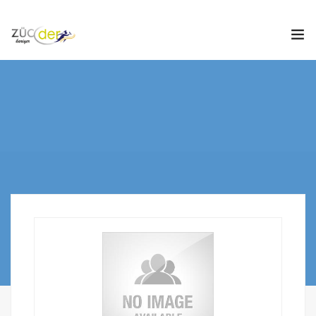
Hakkımızda
İş İlanları
İş Arayanlar
İşverenler
İlan Ver
ZÜCDER
0