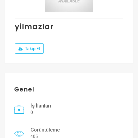
Üye Ol
Giriş Yap
yilmazlar
Takip Et
Genel
İş İlanları
0
Görüntüleme
405