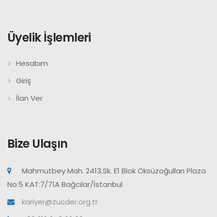
Üyelik İşlemleri
Hesabım
Giriş
İlan Ver
Bize Ulaşın
Mahmutbey Mah. 2413.Sk. E1 Blok Öksüzoğulları Plaza
No:5 KAT:7/71A Bağcılar/İstanbul
kariyer@zucder.org.tr