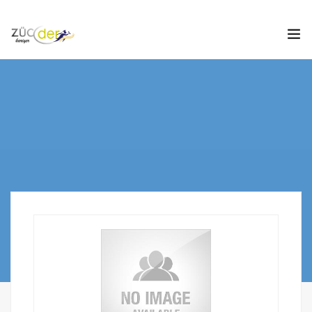
Hakkımızda
İş İlanları
İş Arayanlar
İşverenler
İlan Ver
ZÜCDER
0