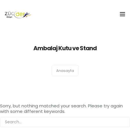
Hakkımızda
Ambalaj Kutu ve Stand
İş İlanları
İş Arayanlar
Anasayfa
İşverenler
İlan Ver
Sorry, but nothing matched your search. Please try again
ZÜCDER
with some different keywords.
0