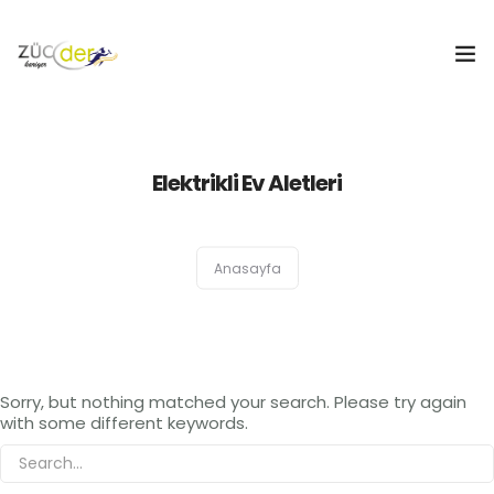
Hakkımızda
Elektrikli Ev Aletleri
İş İlanları
İş Arayanlar
Anasayfa
İşverenler
İlan Ver
Sorry, but nothing matched your search. Please try again
ZÜCDER
with some different keywords.
0