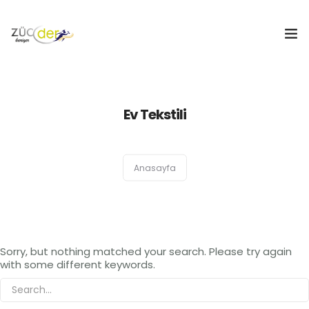
Hakkımızda
Ev Tekstili
İş İlanları
İş Arayanlar
Anasayfa
İşverenler
İlan Ver
Sorry, but nothing matched your search. Please try again
ZÜCDER
with some different keywords.
0