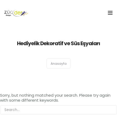
Hakkımızda
Hediyelik Dekoratif ve Süs Eşyaları
İş İlanları
İş Arayanlar
Anasayfa
İşverenler
İlan Ver
Sorry, but nothing matched your search. Please try again
ZÜCDER
with some different keywords.
0