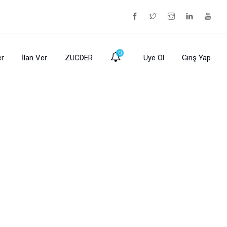
0
er
İlan Ver
ZÜCDER
Üye Ol
Giriş Yap