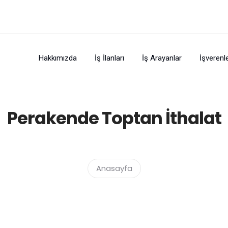
Hakkımızda
İş İlanları
İş Arayanlar
İşverenl
Perakende Toptan İthalat
Anasayfa