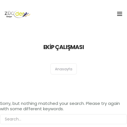
Hakkımızda
EKİP ÇALIŞMASI
İş İlanları
İş Arayanlar
Anasayfa
İşverenler
İlan Ver
Sorry, but nothing matched your search. Please try again
ZÜCDER
with some different keywords.
0