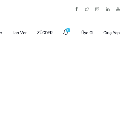
0
er
İlan Ver
ZÜCDER
Üye Ol
Giriş Yap