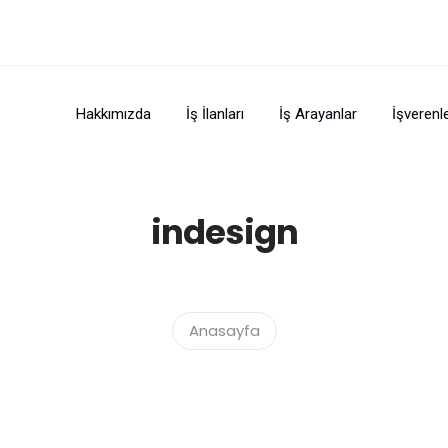
Hakkımızda
İş İlanları
İş Arayanlar
İşverenl
indesign
Anasayfa