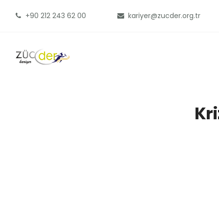
+90 212 243 62 00
kariyer@zucder.org.tr
Kri