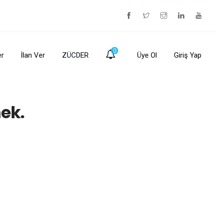
0
er
İlan Ver
ZÜCDER
Üye Ol
Giriş Yap
mek.