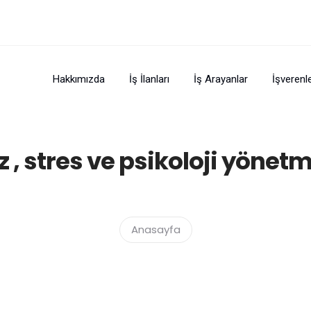
Hakkımızda
İş İlanları
İş Arayanlar
İşverenl
z , stres ve psikoloji yönet
Anasayfa