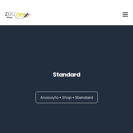
Hakkımızda
İş İlanları
İş Arayanlar
Standard
İşverenler
İlan Ver
Anasayfa
Shop
Standard
ZÜCDER
0