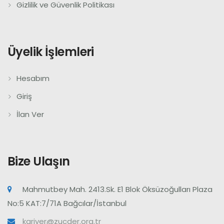
Gizlilik ve Güvenlik Politikası
Üyelik İşlemleri
Hesabım
Giriş
İlan Ver
Bize Ulaşın
Mahmutbey Mah. 2413.Sk. E1 Blok Öksüzoğulları Plaza
No:5 KAT:7/71A Bağcılar/İstanbul
kariyer@zucder.org.tr